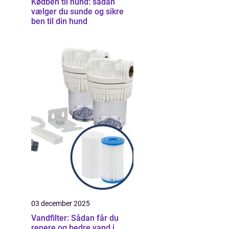
Kødben til hund: sådan
vælger du sunde og sikre
ben til din hund
03 december 2025
Vandfilter: Sådan får du
renere og bedre vand i