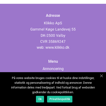
Adresse
web:
www.klikko.dk
Menu
Annoncering
Om os
På vores website bruges cookies til at huske dine indstillinger,
Cookies
statistik og personalisering af indhold og annoncer. Denne
information deles med tredjepart. Ved fortsat brug af websiden
Kontakt os
godkender du cookiepolitikken.
Sitemap
Ok
Privatlivspolitik