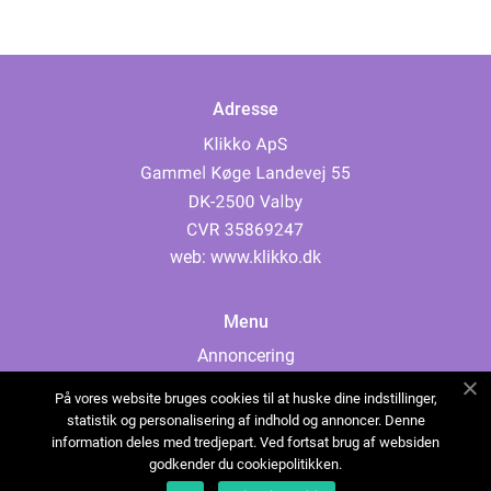
Adresse
web:
www.klikko.dk
Menu
Annoncering
Om os
På vores website bruges cookies til at huske dine indstillinger,
Cookies
statistik og personalisering af indhold og annoncer. Denne
information deles med tredjepart. Ved fortsat brug af websiden
Kontakt os
godkender du cookiepolitikken.
Sitemap