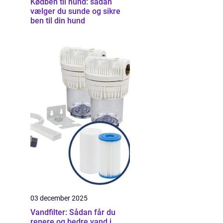
Kødben til hund: sådan
vælger du sunde og sikre
ben til din hund
03 december 2025
Vandfilter: Sådan får du
renere og bedre vand i