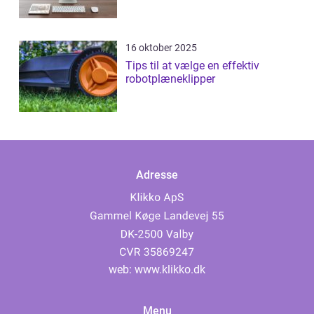
16 oktober 2025
Tips til at vælge en effektiv
robotplæneklipper
Adresse
web:
www.klikko.dk
Menu