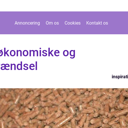
Annoncering
Om os
Cookies
Kontakt os
t økonomiske og
brændsel
inspirat