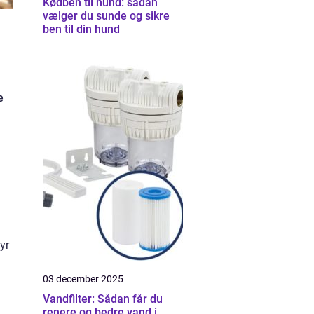
Kødben til hund: sådan
vælger du sunde og sikre
ben til din hund
e
yr
03 december 2025
Vandfilter: Sådan får du
renere og bedre vand i