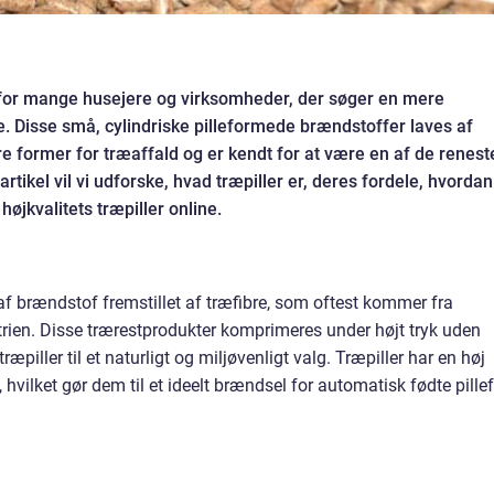
g for mange husejere og virksomheder, der søger en mere
. Disse små, cylindriske pilleformede brændstoffer laves af
former for træaffald og er kendt for at være en af de renest
tikel vil vi udforske, hvad træpiller er, deres fordele, hvordan
jkvalitets træpiller online.
 brændstof fremstillet af træfibre, som oftest kommer fra
rien. Disse trærestprodukter komprimeres under højt tryk uden
ræpiller til et naturligt og miljøvenligt valg. Træpiller har en høj
 hvilket gør dem til et ideelt brændsel for automatisk fødte pillef