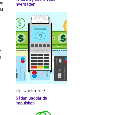
og
hverdagen
af
e
e
18 november 2025
Sådan undgår du
impulskøb