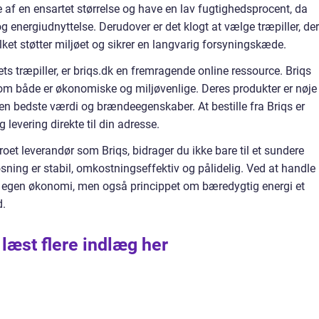
e af en ensartet størrelse og have en lav fugtighedsprocent, da
g energiudnyttelse. Derudover er det klogt at vælge træpiller, der
ket støtter miljøet og sikrer en langvarig forsyningskæde.
tets træpiller, er briqs.dk en fremragende online ressource. Briqs
, som både er økonomiske og miljøvenlige. Deres produkter er nøje
 den bedste værdi og brændeegenskaber. At bestille fra Briqs er
 levering direkte til din adresse.
troet leverandør som Briqs, bidrager du ikke bare til et sundere
øsning er stabil, omkostningseffektiv og pålidelig. Ved at handle
in egen økonomi, men også princippet om bæredygtig energi et
d.
 læst flere indlæg her