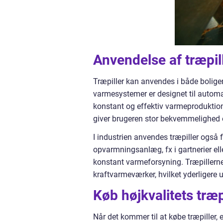
Anvendelse af træpil
Træpiller kan anvendes i både boliger
varmesystemer er designet til automat
konstant og effektiv varmeproduktio
giver brugeren stor bekvemmelighed 
I industrien anvendes træpiller også fl
opvarmningsanlæg, fx i gartnerier elle
konstant varmeforsyning. Træpillerne bl
kraftvarmeværker, hvilket yderligere 
Køb højkvalitets træp
Når det kommer til at købe træpiller, 