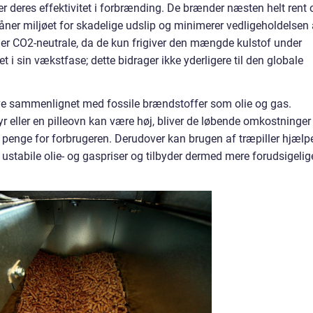
 er deres effektivitet i forbrænding. De brænder næsten helt rent 
kåner miljøet for skadelige udslip og minimerer vedligeholdelsen 
ler CO2-neutrale, da de kun frigiver den mængde kulstof under
 i sin vækstfase; dette bidrager ikke yderligere til den globale
ive sammenlignet med fossile brændstoffer som olie og gas.
yr eller en pilleovn kan være høj, bliver de løbende omkostninger
re penge for forbrugeren. Derudover kan brugen af træpiller hjælp
stabile olie- og gaspriser og tilbyder dermed mere forudsigelig