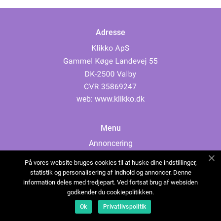
Adresse
web:
www.klikko.dk
Menu
Annoncering
Om os
På vores website bruges cookies til at huske dine indstillinger,
Cookies
statistik og personalisering af indhold og annoncer. Denne
information deles med tredjepart. Ved fortsat brug af websiden
Kontakt os
godkender du cookiepolitikken.
Sitemap
Ok
Privatlivspolitik