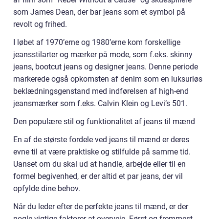
som James Dean, der bar jeans som et symbol på
revolt og frihed.
I løbet af 1970’erne og 1980’erne kom forskellige
jeansstilarter og mærker på mode, som f.eks. skinny
jeans, bootcut jeans og designer jeans. Denne periode
markerede også opkomsten af denim som en luksuriøs
beklædningsgenstand med indførelsen af high-end
jeansmærker som f.eks. Calvin Klein og Levi’s 501.
Den populære stil og funktionalitet af jeans til mænd
En af de største fordele ved jeans til mænd er deres
evne til at være praktiske og stilfulde på samme tid.
Uanset om du skal ud at handle, arbejde eller til en
formel begivenhed, er der altid et par jeans, der vil
opfylde dine behov.
Når du leder efter de perfekte jeans til mænd, er der
nogle vigtige faktorer at overveje. Først og fremmest