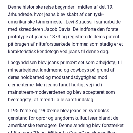
Denne historiske rejse begynder i midten af det 19.
århundrede, hvor jeans blev skabt af den tysk-
amerikanske tømrermester, Levi Strauss, i samarbejde
med skrædderen Jacob Davis. De indførte den første
prototype af jeans i 1873 og registrerede deres patent
på brugen af nitteforstærkede lommer, som stadig er et
karakteristisk kendetegn ved jeans til denne dag.
I begyndelsen blev jeans primært set som arbejdstøj til
minearbejdere, landmænd og cowboys på grund af
deres holdbarhed og modstandsdygtighed mod
elementerne. Men jeans fandt hurtigt vej ind i
mainstream-modeverdenen og blev accepteret som
hverdagstøj af mænd i alle samfundslag.
I 1950’erne og 1960’erne blev jeans en symbolsk
genstand for oprør og ungdomskultur, især blandt de
amerikanske teenagere. Denne ændring blev forstærket
af film som “Rebel Without a Cause” og skuespillere