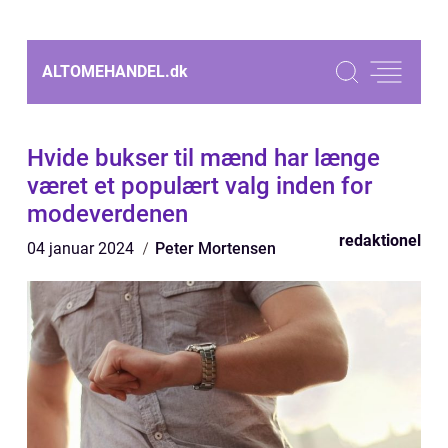
ALTOMEHANDEL.
dk
Hvide bukser til mænd har længe
været et populært valg inden for
modeverdenen
redaktionel
04 januar 2024
Peter Mortensen