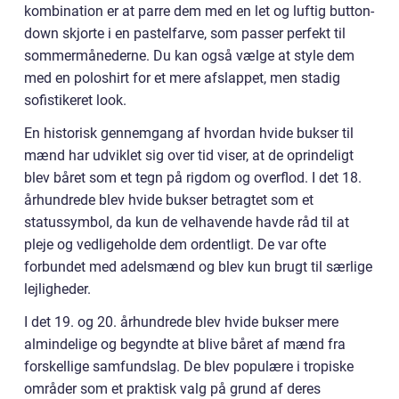
kombination er at parre dem med en let og luftig button-
down skjorte i en pastelfarve, som passer perfekt til
sommermånederne. Du kan også vælge at style dem
med en poloshirt for et mere afslappet, men stadig
sofistikeret look.
En historisk gennemgang af hvordan hvide bukser til
mænd har udviklet sig over tid viser, at de oprindeligt
blev båret som et tegn på rigdom og overflod. I det 18.
århundrede blev hvide bukser betragtet som et
statussymbol, da kun de velhavende havde råd til at
pleje og vedligeholde dem ordentligt. De var ofte
forbundet med adelsmænd og blev kun brugt til særlige
lejligheder.
I det 19. og 20. århundrede blev hvide bukser mere
almindelige og begyndte at blive båret af mænd fra
forskellige samfundslag. De blev populære i tropiske
områder som et praktisk valg på grund af deres