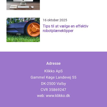
16 oktober 2025
Tips til at vælge en effektiv
robotplæneklipper
Adresse
web:
www.klikko.dk