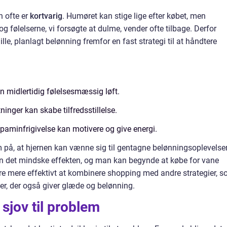
en ofte er
kortvarig
. Humøret kan stige lige efter købet, men
g følelserne, vi forsøgte at dulme, vender ofte tilbage. Derfor
lle, planlagt belønning fremfor en fast strategi til at håndtere
n midlertidig følelsesmæssig løft.
inger kan skabe tilfredsstillelse.
aminfrigivelse kan motivere og give energi.
å, at hjernen kan vænne sig til gentagne belønningsoplevelser
 kan det mindske effekten, og man kan begynde at købe for vane
re mere effektivt at kombinere shopping med andre strategier, 
yer, der også giver glæde og belønning.
sjov til problem