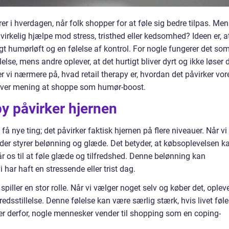
rer i hverdagen, når folk shopper for at føle sig bedre tilpas. Men
virkelig hjælpe mod stress, tristhed eller kedsomhed? Ideen er, a
igt humørløft og en følelse af kontrol. For nogle fungerer det so
else, mens andre oplever, at det hurtigt bliver dyrt og ikke løser 
er vi nærmere på, hvad retail therapy er, hvordan det påvirker vor
giver mening at shoppe som humør-boost.
py påvirker hjernen
få nye ting; det påvirker faktisk hjernen på flere niveauer. Når vi
 der styrer belønning og glæde. Det betyder, at købsoplevelsen k
r os til at føle glæde og tilfredshed. Denne belønning kan
i har haft en stressende eller trist dag.
 spiller en stor rolle. Når vi vælger noget selv og køber det, oplev
redsstillelse. Denne følelse kan være særlig stærk, hvis livet føl
er derfor, nogle mennesker vender til shopping som en coping-