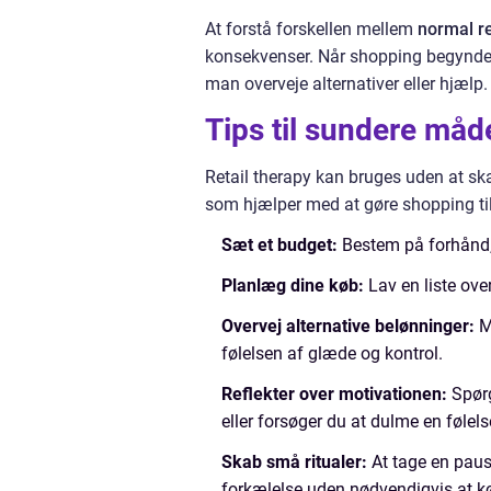
At forstå forskellen mellem
normal re
konsekvenser. Når shopping begynder 
man overveje alternativer eller hjælp.
Tips til sundere måd
Retail therapy kan bruges uden at ska
som hjælper med at gøre shopping til 
Sæt et budget:
Bestem på forhånd, h
Planlæg dine køb:
Lav en liste ove
Overvej alternative belønninger:
Mo
følelsen af glæde og kontrol.
Reflekter over motivationen:
Spørg
eller forsøger du at dulme en følel
Skab små ritualer:
At tage en pause,
forkælelse uden nødvendigvis at k