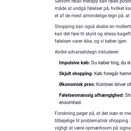
Selvom retail therapy kan føles positiv
måde at undgå følelser på, hvilket ka
et af de mest almindelige tegn på, at
Shopping kan også skabe en midlertid
kan det føre til skyld og stress bagef
følelsen varer ikke, og vi køber igen.
Andre advarselstegn inkluderer:
Impulsive køb:
Du køber ting, du ik
Skjult shopping:
Køb foregår hemme
Økonomisk pres:
Kontoen bliver oft
Følelsesmæssig afhængighed:
Sho
ensomhed.
Forskning peger på, at det især er me
tilbøjelige til problematisk shopping.
vigtigt at være opmærksom på signal