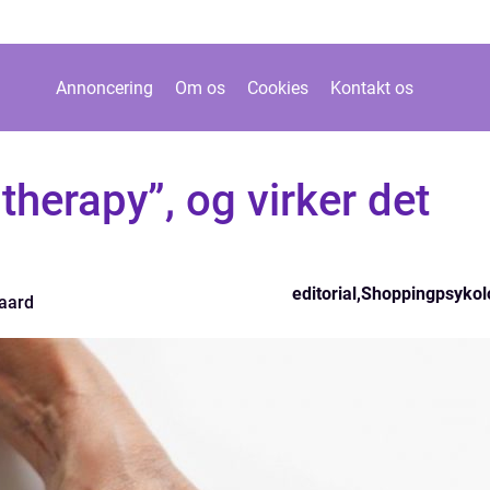
Annoncering
Om os
Cookies
Kontakt os
 therapy”, og virker det
editorial
,
Shoppingpsykol
aard