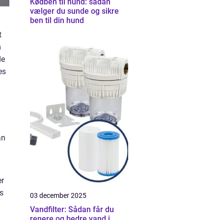
Kødben til hund: sådan
vælger du sunde og sikre
ben til din hund
t
m
de
es
an
er
es
03 december 2025
Vandfilter: Sådan får du
renere og bedre vand i