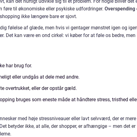
t, kan det hurtigt udvikle sig til et problem. For nogle bliver det 
n føre til økonomiske eller psykiske udfordringer.
Overspending
 shopping ikke længere bare er sjovt.
ig følelse af glæde, men hvis vi gentager mønstret igen og igen
ter. Det kan være en ond cirkel: vi køber for at føle os bedre, men
ke har brug for.
ligt eller undgås at dele med andre.
e overtrukket, eller der opstår gæld.
pping bruges som eneste måde at håndtere stress, tristhed elle
nnesker med høje stressniveauer eller lavt selvværd, der er mere
 Det betyder ikke, at alle, der shopper, er afhængige – men det er
erne.