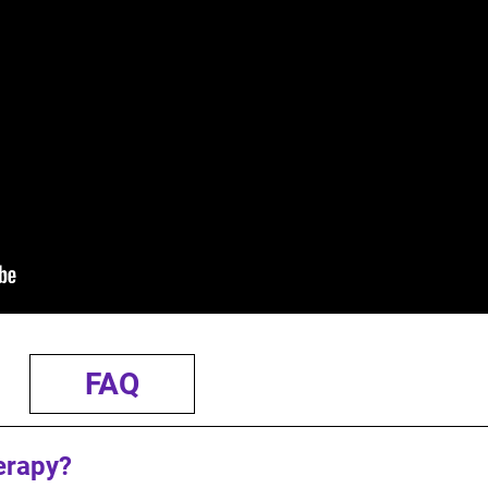
FAQ
herapy?