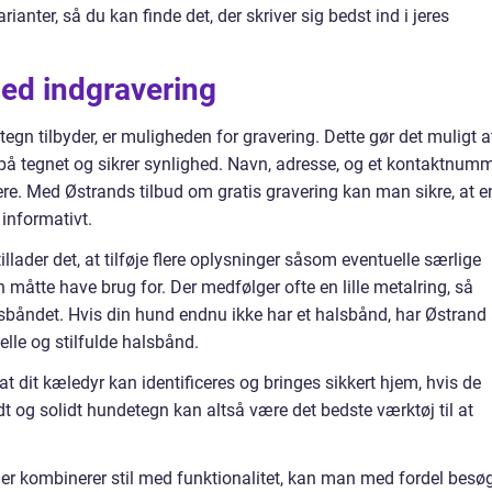
rianter, så du kan finde det, der skriver sig bedst ind i jeres
med indgravering
egn tilbyder, er muligheden for gravering. Dette gør det muligt a
e på tegnet og sikrer synlighed. Navn, adresse, og et kontaktnum
ere. Med Østrands tilbud om gratis gravering kan man sikre, at e
 informativt.
illader det, at tilføje flere oplysninger såsom eventuelle særlige
måtte have brug for. Der medfølger ofte en lille metalring, så
båndet. Hvis din hund endnu ikke har et halsbånd, har Østrand
elle og stilfulde halsbånd.
 at dit kæledyr kan identificeres og bringes sikkert hjem, hvis de
og solidt hundetegn kan altså være det bedste værktøj til at
 der kombinerer stil med funktionalitet, kan man med fordel besø