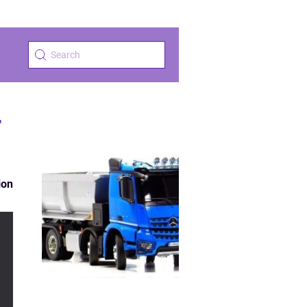
r
ion