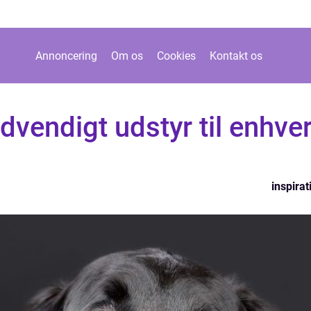
Annoncering
Om os
Cookies
Kontakt os
vendigt udstyr til enhve
inspirat