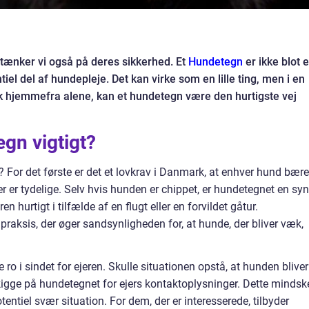
tænker vi også på deres sikkerhed. Et
Hundetegn
er ikke blot e
iel del af hundepleje. Det kan virke som en lille ting, men i en
k hjemmefra alene, kan et hundetegn være den hurtigste vej
egn vigtigt?
 For det første er det et lovkrav i Danmark, at enhver hund bære
r er tydelige. Selv hvis hunden er chippet, er hundetegnet en syn
n hurtigt i tilfælde af en flugt eller en forvildet gåtur.
raksis, der øger sandsynligheden for, at hunde, der bliver væk,
ro i sindet for ejeren. Skulle situationen opstå, at hunden bliver
 kigge på hundetegnet for ejers kontaktoplysninger. Dette mindsk
tentiel svær situation. For dem, der er interesserede, tilbyder