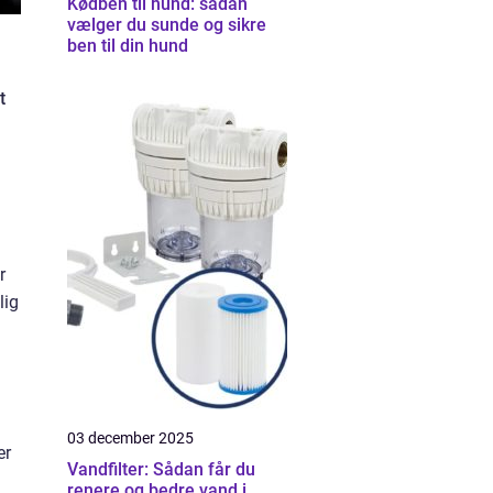
Kødben til hund: sådan
vælger du sunde og sikre
ben til din hund
t
r
lig
03 december 2025
er
Vandfilter: Sådan får du
renere og bedre vand i