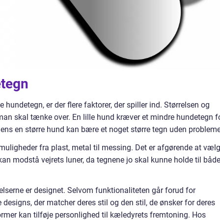
etegn
 hundetegn, er der flere faktorer, der spiller ind. Størrelsen og
, man skal tænke over. En lille hund kræver et mindre hundetegn f
mens en større hund kan bære et noget større tegn uden probleme
ligheder fra plast, metal til messing. Det er afgørende at væl
 kan modstå vejrets luner, da tegnene jo skal kunne holde til båd
elserne er designet. Selvom funktionaliteten går forud for
designs, der matcher deres stil og den stil, de ønsker for deres
rmer kan tilføje personlighed til kæledyrets fremtoning. Hos